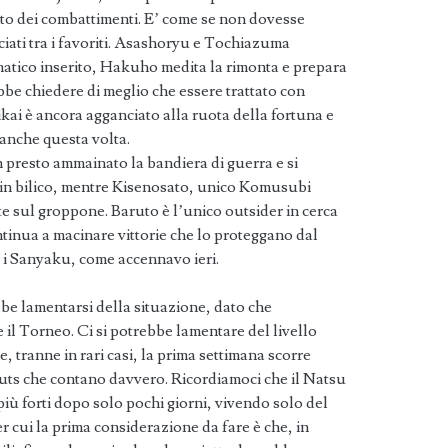
nto dei combattimenti. E’ come se non dovesse
ociati tra i favoriti. Asashoryu e Tochiazuma
omatico inserito, Hakuho medita la rimonta e prepara
bbe chiedere di meglio che essere trattato con
kai è ancora agganciato alla ruota della fortuna e
anche questa volta.
 presto ammainato la bandiera di guerra e si
 in bilico, mentre Kisenosato, unico Komusubi
tte sul groppone. Baruto è l’unico outsider in cerca
ontinua a macinare vittorie che lo proteggano dal
o i Sanyaku, come accennavo ieri.
e lamentarsi della situazione, dato che
 il Torneo. Ci si potrebbe lamentare del livello
 tranne in rari casi, la prima settimana scorre
uts che contano davvero. Ricordiamoci che il Natsu
i più forti dopo solo pochi giorni, vivendo solo del
cui la prima considerazione da fare è che, in