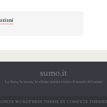
aziani
sumo.it
La dieta, la storia, le ultime novità e tutto il mondo del sumo
IGNITE WORDPRESS THEME
BY COMPETE THEMES