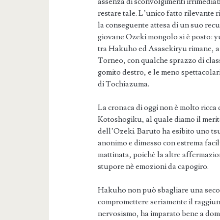
assenza di sconvolgimenti irrimediab
restare tale. L’unico fatto rilevante
la conseguente attesa di un suo recu
giovane Ozeki mongolo si è posto: y
tra Hakuho ed Asasekiryu rimane, a m
Torneo, con qualche sprazzo di clas
gomito destro, e le meno spettacolari
di Tochiazuma.
La cronaca di oggi non è molto ricca 
Kotoshogiku, al quale diamo il merito
dell’Ozeki. Baruto ha esibito uno ts
anonimo e dimesso con estrema facili
mattinata, poichè la altre affermazion
stupore nè emozioni da capogiro.
Hakuho non può sbagliare una second
compromettere seriamente il raggiung
nervosismo, ha imparato bene a dom