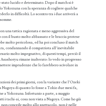
 stato lucido e determinato. Dopo il match si è
llo Yokozuna con la speranza di cogliere qualche
derlo in difficoltà. Lo scontro tra i due arriverà a
e somme.
n una tattica ragionata e meno aggressiva del
 con il busto molto abbassato e le braccia protese
rebbe molto pericolosa, ed ha poi concluso il match
ara, condannando il compatriota all’inevitabile
sario molto impegnativo, di questi tempi, perciò il
i Asashoryu rimane inalterato: lo vedo in progresso
mettere imprudenze che lo farebbero scivolare in
ioni dei primi giorni, con la variante che l’Ozeki
 Nagoya di quanto lo fosse a Tokio due mesi fa,
ne a Yokozuna. Infortunio a parte, a maggio
ti i tachi-ai, cosa non vista a Nagoya. Come ho già
 non concede molto allo spettacolo, non è nelle