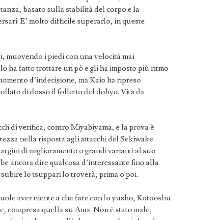
anza, basato sulla stabilità del corpo e la
rsari. E’ molto difficile superarlo, in queste
i, muovendo i piedi con una velocità mai
 lo ha fatto trottare un pò e gli ha imposto più ritmo
o momento d’indecisione, ma Kaio ha ripreso
ollato di dosso il folletto del dohyo. Vita da
tch di verifica, contro Miyabiyama, e la prova è
ezza nella risposta agli attacchi del Sekiwake.
rgini di miglioramento o grandi varianti al suo
be ancora dire qualcosa d’interessante fino alla
subire lo tsuppari lo troverà, prima o poi.
uole aver niente a che fare con lo yusho, Kotooshu
ie, compresa quella su Ama. Non è stato male,