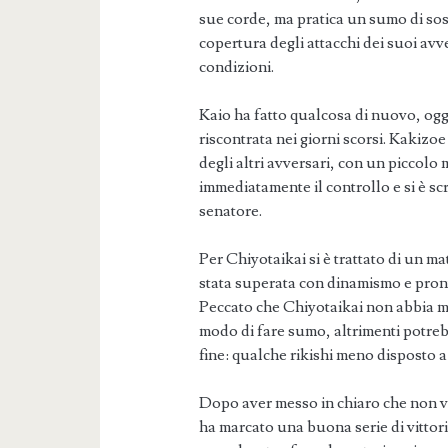
sue corde, ma pratica un sumo di sost
copertura degli attacchi dei suoi avve
condizioni.
Kaio ha fatto qualcosa di nuovo, ogg
riscontrata nei giorni scorsi. Kakizoe
degli altri avversari, con un piccol
immediatamente il controllo e si è scr
senatore.
Per Chiyotaikai si è trattato di un ma
stata superata con dinamismo e pront
Peccato che Chiyotaikai non abbia ma
modo di fare sumo, altrimenti potreb
fine: qualche rikishi meno disposto a 
Dopo aver messo in chiaro che non v
ha marcato una buona serie di vittor