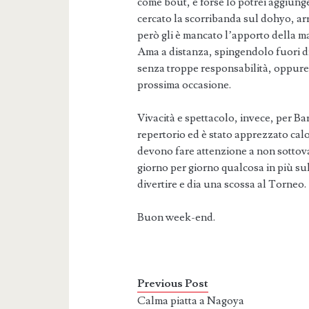
come bout, e forse lo potrei aggiunge
cercato la scorribanda sul dohyo, ar
però gli è mancato l’apporto della ma
Ama a distanza, spingendolo fuori 
senza troppe responsabilità, oppure 
prossima occasione.
Vivacità e spettacolo, invece, per Ba
repertorio ed è stato apprezzato cal
devono fare attenzione a non sottova
giorno per giorno qualcosa in più sul
divertire e dia una scossa al Torneo.
Buon week-end.
Previous Post
Calma piatta a Nagoya