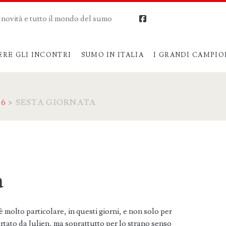
me novità e tutto il mondo del sumo
facebook
ERE GLI INCONTRI
SUMO IN ITALIA
I GRANDI CAMPIO
06
>
SESTA GIORNATA
a
 molto particolare, in questi giorni, e non solo per
rtato da Julien, ma soprattutto per lo strano senso