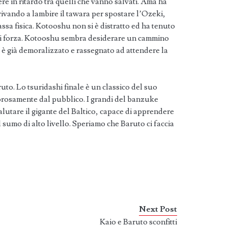
re in ritardo tra quelli che vanno salvati. Ama ha
rivando a lambire il tawara per spostare l’Ozeki,
ssa fisica. Kotooshu non si è distratto ed ha tenuto
di forza. Kotooshu sembra desiderare un cammino
è già demoralizzato e rassegnato ad attendere la
ruto. Lo tsuridashi finale è un classico del suo
orosamente dal pubblico. I grandi del banzuke
lutare il gigante del Baltico, capace di apprendere
 sumo di alto livello. Speriamo che Baruto ci faccia
Next Post
Kaio e Baruto sconfitti