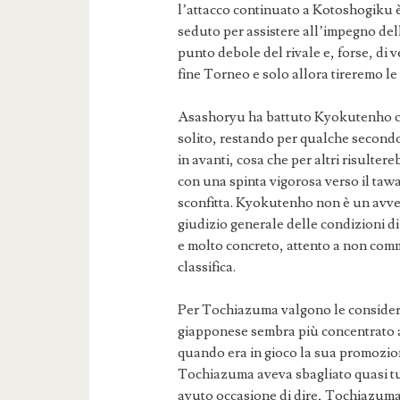
l’attacco continuato a Kotoshogiku è
seduto per assistere all’impegno de
punto debole del rivale e, forse, di ve
fine Torneo e solo allora tireremo l
Asashoryu ha battuto Kyokutenho co
solito, restando per qualche secondo
in avanti, cosa che per altri risulte
con una spinta vigorosa verso il taw
sconfitta. Kyokutenho non è un avver
giudizio generale delle condizioni d
e molto concreto, attento a non com
classifica.
Per Tochiazuma valgono le consideraz
giapponese sembra più concentrato a
quando era in gioco la sua promozio
Tochiazuma aveva sbagliato quasi tut
avuto occasione di dire, Tochiazuma