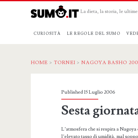
La dieta, la storia, le ulti
CURIOSITÀ
LE REGOLE DEL SUMO
VED
HOME
>
TORNEI
>
NAGOYA BASHO 20
Published 15 Luglio 2006
Sesta giornat
L’atmosfera che si respira a Nagoya è
l’elevato tasso di umidità, mal soppo