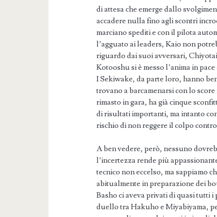
di attesa che emerge dallo svolgime
accadere nulla fino agli scontri incr
marciano spediti e con il pilota aut
l’agguato ai leaders, Kaio non potre
riguardo dai suoi avversari, Chiyotai
Kotooshu si è messo l’anima in pace 
I Sekiwake, da parte loro, hanno ben
trovano a barcamenarsi con lo score
rimasto in gara, ha già cinque sconfi
di risultati importanti, ma intanto c
rischio di non reggere il colpo contr
A ben vedere, però, nessuno dovrebb
l’incertezza rende più appassionante
tecnico non eccelso, ma sappiamo che,
abitualmente in preparazione dei bo
Basho ci aveva privati di quasi tutti 
duello tra Hakuho e Miyabiyama, per 