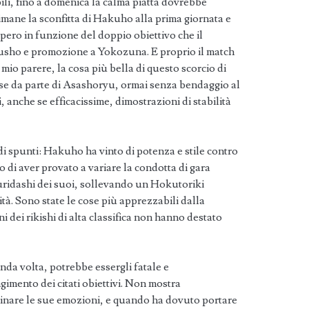
ili, fino a domenica la calma piatta dovrebbe
 rimane la sconfitta di Hakuho alla prima giornata e
pero in funzione del doppio obiettivo che il
usho e promozione a Yokozuna. E proprio il match
io parere, la cosa più bella di questo scorcio di
se da parte di Asashoryu, ormai senza bendaggio al
, anche se efficacissime, dimostrazioni di stabilità
di spunti: Hakuho ha vinto di potenza e stile contro
 di aver provato a variare la condotta di gara
uridashi dei suoi, sollevando un Hokutoriki
tà. Sono state le cose più apprezzabili dalla
i dei rikishi di alta classifica non hanno destato
a volta, potrebbe essergli fatale e
imento dei citati obiettivi. Non mostra
inare le sue emozioni, e quando ha dovuto portare