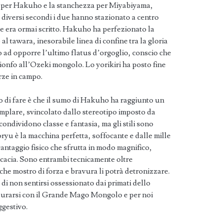
io per Hakuho e la stanchezza per Miyabiyama,
r diversi secondi i due hanno stazionato a centro
e era ormai scritto. Hakuho ha perfezionato la
 al tawara, inesorabile linea di confine tra la gloria
o ad opporre l’ultimo flatus d’orgoglio, conscio che
ionfo all’Ozeki mongolo. Lo yorikiri ha posto fine
orze in campo.
o di fare è che il sumo di Hakuho ha raggiunto un
emplare, svincolato dallo stereotipo imposto da
ndividono classe e fantasia, ma gli stili sono
ryu è la macchina perfetta, soffocante e dalle mille
ntaggio fisico che sfrutta in modo magnifico,
icacia. Sono entrambi tecnicamente oltre
lche mostro di forza e bravura li potrà detronizzare.
i non sentirsi ossessionato dai primati dello
urarsi con il Grande Mago Mongolo e per noi
ggestivo.