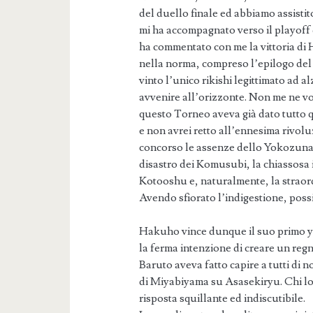
del duello finale ed abbiamo assistito
mi ha accompagnato verso il playoff
ha commentato con me la vittoria di 
nella norma, compreso l’epilogo de
vinto l’unico rikishi legittimato ad 
avvenire all’orizzonte. Non me ne vog
questo Torneo aveva già dato tutto q
e non avrei retto all’ennesima rivol
concorso le assenze dello Yokozuna 
disastro dei Komusubi, la chiassosa i
Kotooshu e, naturalmente, la straord
Avendo sfiorato l’indigestione, pos
Hakuho vince dunque il suo primo yu
la ferma intenzione di creare un re
Baruto aveva fatto capire a tutti di 
di Miyabiyama su Asasekiryu. Chi lo 
risposta squillante ed indiscutibile.