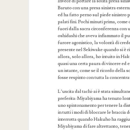
Invece di portare la solita presa sin
Baruto con una presa sinistra estern
ed ha fatto perno sul piede sinistro
palati fini. Pochi minuti prima, co
fuori dalla sacra circonferenza con 
oshidashi che aveva infiammato il pu
furore agonistico, la volontà di crede
presente nel Sekiwake quando si è ri
allora, solo allora, ho intuito in Ha
quasi una certa paura di vincere ed e
un istante, come se il ricordo della s
fosse respinto con tutta la concentra
L’uscita dal tachi-ai è stata simultane
preferita: Miyabiyama ha tenuto lo
uno spintonamento per tenere la di
in tutti i modi di bloccare le braccia
interrotta quando Hakuho ha raggiun
Miyabiyama di fare altrettanto, tenen