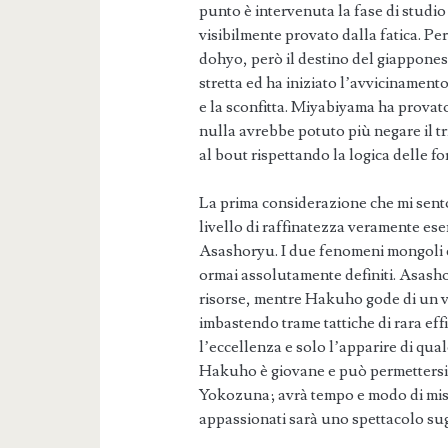
punto è intervenuta la fase di stud
visibilmente provato dalla fatica. Pe
dohyo, però il destino del giappones
stretta ed ha iniziato l’avvicinamento
e la sconfitta. Miyabiyama ha provat
nulla avrebbe potuto più negare il tr
al bout rispettando la logica delle f
La prima considerazione che mi sent
livello di raffinatezza veramente es
Asashoryu. I due fenomeni mongoli co
ormai assolutamente definiti. Asasho
risorse, mentre Hakuho gode di un va
imbastendo trame tattiche di rara eff
l’eccellenza e solo l’apparire di qua
Hakuho è giovane e può permettersi d
Yokozuna; avrà tempo e modo di mis
appassionati sarà uno spettacolo su