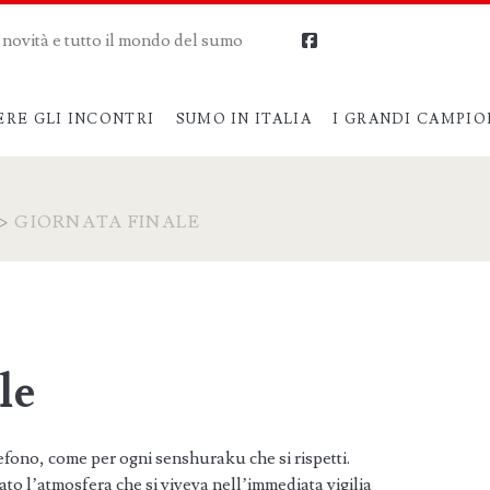
me novità e tutto il mondo del sumo
facebook
ERE GLI INCONTRI
SUMO IN ITALIA
I GRANDI CAMPIO
>
GIORNATA FINALE
le
lefono, come per ogni senshuraku che si rispetti.
to l’atmosfera che si viveva nell’immediata vigilia