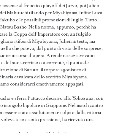
 insieme al frenetico playoff dei Juryo, poi Julien
 dei Makuuchi tifando per Miyabiyama. Infine Luca
Hakuho e le possibili promozioni di luglio. Tutto
l Natsu Basho. Nella norma, appunto, perchè ha
alzare la Coppa dell’Imperatore con un fulgido
liano i tifosi di Miyabiyama, Julien in testa, ma
uello che poteva, dal punto di vista delle sorprese,
uzione in corso d’opera. A renderci sazi avevano
e del suo acerrimo concorrente, il puntuale
rruzione di Baruto, il torpore agonistico di
inaria cavalcata dello sceriffo Miyabiyama.
siamo considerarci emotivamente appagati.
sho e sferra l’attacco decisivo allo Yokozuna, con
gno mongolo bipolare in Giappone. Nel match contro
non essere stato assolutamente colpito dalla vittoria
voleva teso e sotto pressione, ha ricevuto una