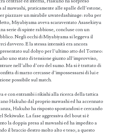
istra centrale ed interna, Hakuho ha sorpreso
a al mawashi, praticamente alle spalle dell’estone,
 per piazzare un mirabile uwatedashinage: roba per
me detto, Miyabiyama aveva scaraventato Asasekiryu
una serie di spinte rabbiose, concluse con un
bblico. Negli occhi di Miyabiyama si leggeva il
rci davvero. E la stessa intensità era ancora
presentato sul dohyo per l’ultimo atto del Torneo:
kuho uno stato di tensione giunto all’improvviso,
ntrare nell’albo d’oro del sumo. Ma si è trattato di
confitta di marzo cercasse d’impossessarsi di lui e
zione possibile sul match.
a e con entrambi i rikishi alla ricerca della tattica
ntano Hakuho dal proprio mawashi ed ha accennato
stanza, Hakuho ha risposto spostandosi e cercando
 del Sekiwake. La fase aggressiva del bout si è
to la doppia presa al mawashi ed ha impedito a
do il braccio destro molto alto e teso; a questo