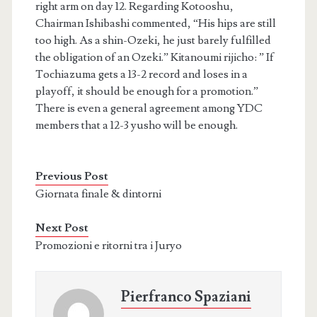
right arm on day 12. Regarding Kotooshu,
Chairman Ishibashi commented, “His hips are still
too high. As a shin-Ozeki, he just barely fulfilled
the obligation of an Ozeki.” Kitanoumi rijicho: ” If
Tochiazuma gets a 13-2 record and loses in a
playoff, it should be enough for a promotion.”
There is even a general agreement among YDC
members that a 12-3 yusho will be enough.
Previous Post
Giornata finale & dintorni
Next Post
Promozioni e ritorni tra i Juryo
Pierfranco Spaziani