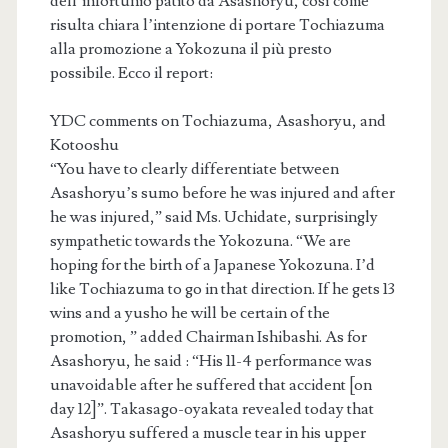
dell’infortunio patito da Asashoryu, così come
risulta chiara l’intenzione di portare Tochiazuma
alla promozione a Yokozuna il più presto
possibile. Ecco il report:
YDC comments on Tochiazuma, Asashoryu, and
Kotooshu
“You have to clearly differentiate between
Asashoryu’s sumo before he was injured and after
he was injured,” said Ms. Uchidate, surprisingly
sympathetic towards the Yokozuna. “We are
hoping for the birth of a Japanese Yokozuna. I’d
like Tochiazuma to go in that direction. If he gets 13
wins and a yusho he will be certain of the
promotion, ” added Chairman Ishibashi. As for
Asashoryu, he said : “His 11-4 performance was
unavoidable after he suffered that accident [on
day 12]”. Takasago-oyakata revealed today that
Asashoryu suffered a muscle tear in his upper