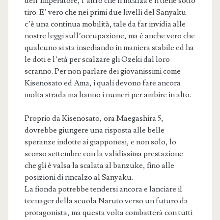
dell’Imperatore, l’altro che li incalza e li tiene sotto
tiro. E’ vero che nei primi due livelli del Sanyaku
c’è una continua mobilità, tale da far invidia alle
nostre leggi sull’occupazione, ma è anche vero che
qualcuno si sta insediando in maniera stabile ed ha
le doti e l’età per scalzare gli Ozeki dal loro
scranno. Per non parlare dei giovanissimi come
Kisenosato ed Ama, i quali devono fare ancora
molta strada ma hanno i numeri per ambire in alto.
Proprio da Kisenosato, ora Maegashira 5,
dovrebbe giungere una risposta alle belle
speranze indotte ai giapponesi, e non solo, lo
scorso settembre con la validissima prestazione
che gli è valsa la scalata al banzuke, fino alle
posizioni di rincalzo al Sanyaku.
La fionda potrebbe tendersi ancora e lanciare il
teenager della scuola Naruto verso un futuro da
protagonista, ma questa volta combatterà con tutti