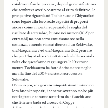
condizioni fisiche precarie, dopo il grave infortunio
che sembrava averlo costretto al ritiro definitivo, le
prospettive riguardanti Tochiazuma e Chiyotaikai
sono legate alla loro reale capacità di proporsi
ancora come vincenti, superando la soglia del
risultato di settembre, buono nei numeri (10-5 per
entrambi) ma non certo entusiasmante nella
sostanza, essendo rimasti dietro ad un Sekiwake,
un Maegashira 8 ed un Maegashira 16. E pensare
che per Chiyotaikai s’è trattato solo della seconda
volta che quest’anno raggiungeva le 10 vittorie,
mentre Tochiazuma ha fatto decisamente meglio,
ma alla fine del 2004 era stato retrocesso a
Sekiwake.
D’ora in poi, se i giovani rampanti insisteranno nei
loro buoni propositi, i senatori avranno molte più
notti agitate e saranno stretti tra due fuochi: uno
che li tiene a bada ed a secco di Coppe