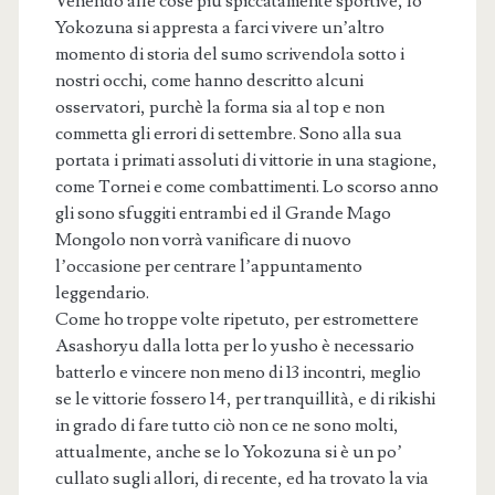
Venendo alle cose più spiccatamente sportive, lo
Yokozuna si appresta a farci vivere un’altro
momento di storia del sumo scrivendola sotto i
nostri occhi, come hanno descritto alcuni
osservatori, purchè la forma sia al top e non
commetta gli errori di settembre. Sono alla sua
portata i primati assoluti di vittorie in una stagione,
come Tornei e come combattimenti. Lo scorso anno
gli sono sfuggiti entrambi ed il Grande Mago
Mongolo non vorrà vanificare di nuovo
l’occasione per centrare l’appuntamento
leggendario.
Come ho troppe volte ripetuto, per estromettere
Asashoryu dalla lotta per lo yusho è necessario
batterlo e vincere non meno di 13 incontri, meglio
se le vittorie fossero 14, per tranquillità, e di rikishi
in grado di fare tutto ciò non ce ne sono molti,
attualmente, anche se lo Yokozuna si è un po’
cullato sugli allori, di recente, ed ha trovato la via