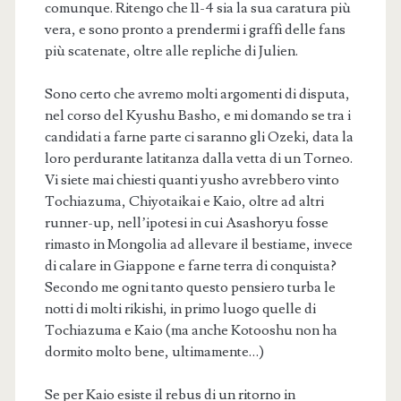
comunque. Ritengo che 11-4 sia la sua caratura più
vera, e sono pronto a prendermi i graffi delle fans
più scatenate, oltre alle repliche di Julien.
Sono certo che avremo molti argomenti di disputa,
nel corso del Kyushu Basho, e mi domando se tra i
candidati a farne parte ci saranno gli Ozeki, data la
loro perdurante latitanza dalla vetta di un Torneo.
Vi siete mai chiesti quanti yusho avrebbero vinto
Tochiazuma, Chiyotaikai e Kaio, oltre ad altri
runner-up, nell’ipotesi in cui Asashoryu fosse
rimasto in Mongolia ad allevare il bestiame, invece
di calare in Giappone e farne terra di conquista?
Secondo me ogni tanto questo pensiero turba le
notti di molti rikishi, in primo luogo quelle di
Tochiazuma e Kaio (ma anche Kotooshu non ha
dormito molto bene, ultimamente…)
Se per Kaio esiste il rebus di un ritorno in