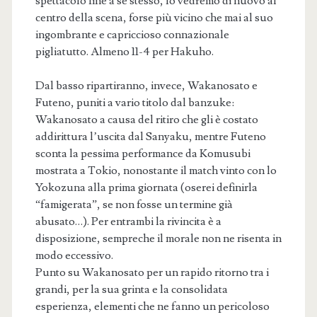
spettacolo fine a sè stesso, lo vedremo di nuovo al
centro della scena, forse più vicino che mai al suo
ingombrante e capriccioso connazionale
pigliatutto. Almeno 11-4 per Hakuho.
Dal basso ripartiranno, invece, Wakanosato e
Futeno, puniti a vario titolo dal banzuke:
Wakanosato a causa del ritiro che gli è costato
addirittura l’uscita dal Sanyaku, mentre Futeno
sconta la pessima performance da Komusubi
mostrata a Tokio, nonostante il match vinto con lo
Yokozuna alla prima giornata (oserei definirla
“famigerata”, se non fosse un termine già
abusato…). Per entrambi la rivincita è a
disposizione, sempreche il morale non ne risenta in
modo eccessivo.
Punto su Wakanosato per un rapido ritorno tra i
grandi, per la sua grinta e la consolidata
esperienza, elementi che ne fanno un pericoloso