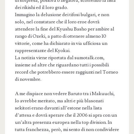
di sorpresa, positiva o negativa, scorrendo la lista
dei rikishi ed il loro grado.
Immagino la delusione dei tifosi bulgari, e non
solo, nel constatare che il loro eroe dovrà
attendere la fine del Kyushu Basho per ambire al
rango di Ozeki, a patto di ottenere almeno 10
vittorie, come ha dichiarato in via ufficiosa un
rappresentante del Kyokai.
La notizia viene riportata dal sumotalk.com,
insieme ad altre che riguardano tutti i possibili
record che potrebbero essere raggiunti nel Torneo
di novembre.
A me dispiace non vedere Baruto tra i Makuuchi,
lo avrebbe meritato, ma altri e più blasonati
sekitori erano davanti all’estone nella lista
d’attesa e dovrà sperare che il 2006 si apra con un
un’altra presenza europea nella top division. In
tutta franchezza, però, mi sento di non condividere