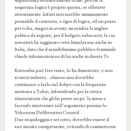
impadronita definitivamente di me, perchè la
sequenza logica è proprio questa, se riflettete
attentamente. Infatti non sarebbe minimamente
pensabile il contrario, a rigor di logica, ed un passo
per volta, magari in avanti, mi sembra la miglior
politica da seguire, per il bulgaro rubacuori, la cui
notorietà ha raggiunto vette himalayane anche in
Italia, dato che il sensibilissimo pubblico femminile
chiede informazioni su di lui anche in diretta Tv.
Kotooshu può fare tanto, lo ha dimostrato, e non
si tirerà indietro… almeno non dovrebbe
continuare a farlo sul dohyo con la frequenza
mostrata a Tokio, infastidendo per la tattica
rinunciataria che gli ha preso un po’ la mano e
facendo intervenire sull’argomento persino lo
Yokozuna Deliberation Council.
Due stupidaggini e sei cotto, dovrebbe essere il
suo monito onnipresente, evitando di commetterne