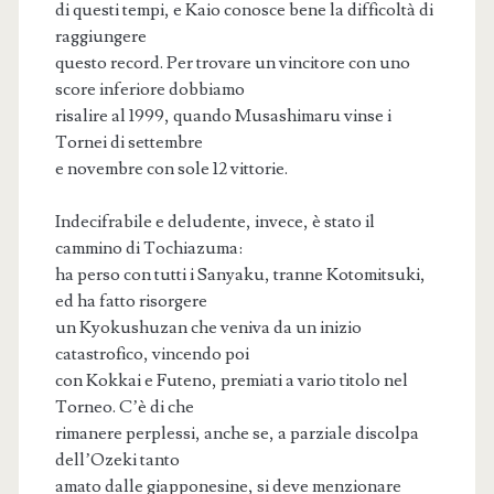
di questi tempi, e Kaio conosce bene la difficoltà di
raggiungere
questo record. Per trovare un vincitore con uno
score inferiore dobbiamo
risalire al 1999, quando Musashimaru vinse i
Tornei di settembre
e novembre con sole 12 vittorie.
Indecifrabile e deludente, invece, è stato il
cammino di Tochiazuma:
ha perso con tutti i Sanyaku, tranne Kotomitsuki,
ed ha fatto risorgere
un Kyokushuzan che veniva da un inizio
catastrofico, vincendo poi
con Kokkai e Futeno, premiati a vario titolo nel
Torneo. C’è di che
rimanere perplessi, anche se, a parziale discolpa
dell’Ozeki tanto
amato dalle giapponesine, si deve menzionare