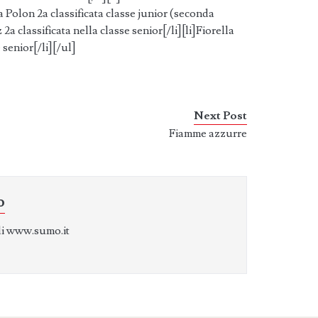
na Polon 2a classificata classe junior (seconda
a classificata nella classe senior[/li][li]Fiorella
 senior[/li][/ul]
Next Post
Fiamme azzurre
o
di www.sumo.it