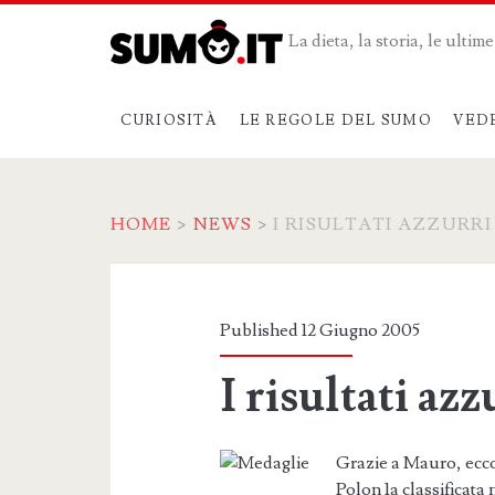
La dieta, la storia, le ulti
CURIOSITÀ
LE REGOLE DEL SUMO
VED
HOME
>
NEWS
>
I RISULTATI AZZURRI
Published 12 Giugno 2005
I risultati azz
Grazie a Mauro, ecco 
Polon 1a classificata 