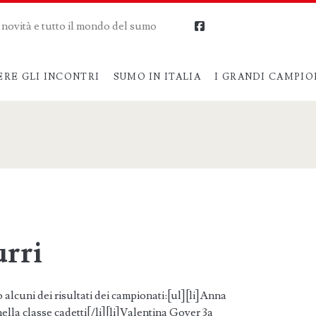
me novità e tutto il mondo del sumo
facebook
ERE GLI INCONTRI
SUMO IN ITALIA
I GRANDI CAMPIO
urri
alcuni dei risultati dei campionati:[ul][li]Anna
nella classe cadetti[/li][li]Valentina Gover 3a