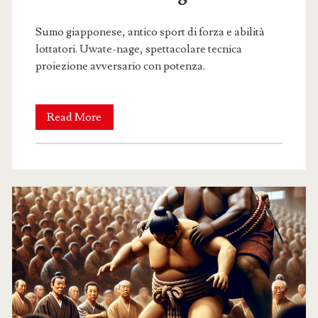
Sumo giapponese, antico sport di forza e abilità
lottatori. Uwate-nage, spettacolare tecnica
proiezione avversario con potenza.
Sumo
Read More
giapponese:
l’arte
della
tecnica
Uwate-
nage