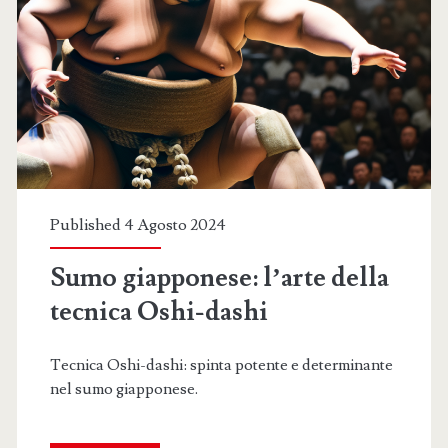
nel
sumo
giapponese:
analisi
della
mossa
Hataki-
Published 4 Agosto 2024
komi
Sumo giapponese: l’arte della
tecnica Oshi-dashi
Tecnica Oshi-dashi: spinta potente e determinante
nel sumo giapponese.