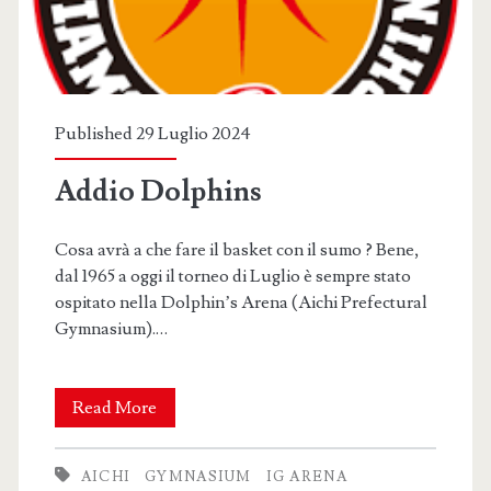
olimpico
?
Published 29 Luglio 2024
Addio Dolphins
Cosa avrà a che fare il basket con il sumo ? Bene,
dal 1965 a oggi il torneo di Luglio è sempre stato
ospitato nella Dolphin’s Arena (Aichi Prefectural
Gymnasium).…
Addio
Read More
Dolphins
AICHI
GYMNASIUM
IG ARENA