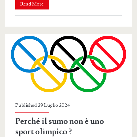
Sumo
Read More
giapponese:
l’arte
della
tecnica
Oshi-
dashi
Published 29 Luglio 2024
Perché il sumo non è uno
sport olimpico ?