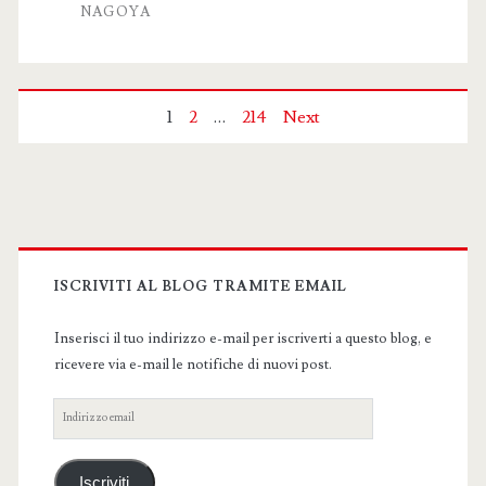
NAGOYA
Paginazione
1
2
…
214
Next
degli
articoli
Primary
Sidebar
ISCRIVITI AL BLOG TRAMITE EMAIL
Inserisci il tuo indirizzo e-mail per iscriverti a questo blog, e
ricevere via e-mail le notifiche di nuovi post.
Indirizzo
email
Iscriviti