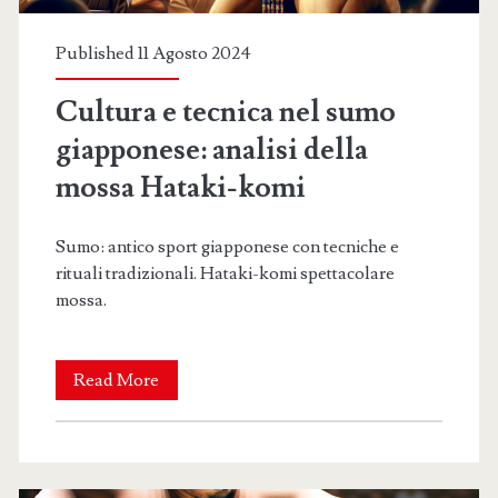
Published 11 Agosto 2024
Cultura e tecnica nel sumo
giapponese: analisi della
mossa Hataki-komi
Sumo: antico sport giapponese con tecniche e
rituali tradizionali. Hataki-komi spettacolare
mossa.
Cultura
Read More
e
tecnica