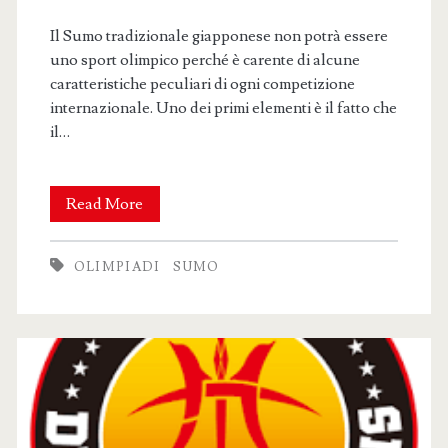
Il Sumo tradizionale giapponese non potrà essere
uno sport olimpico perché è carente di alcune
caratteristiche peculiari di ogni competizione
internazionale. Uno dei primi elementi è il fatto che
il…
Perché
Read More
il
OLIMPIADI
SUMO
sumo
non
è
uno
sport