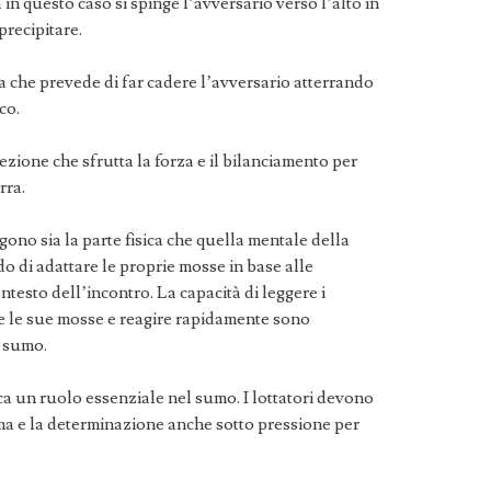
a in questo caso si spinge l’avversario verso l’alto in
precipitare.
a che prevede di far cadere l’avversario atterrando
co.
ezione che sfrutta la forza e il bilanciamento per
rra.
gono sia la parte fisica che quella mentale della
ado di adattare le proprie mosse in base alle
ontesto dell’incontro. La capacità di leggere i
e le sue mosse e reagire rapidamente sono
l sumo.
ca un ruolo essenziale nel sumo. I lottatori devono
ma e la determinazione anche sotto pressione per