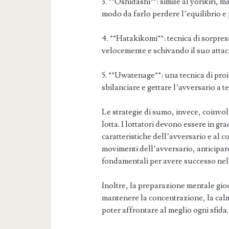
3. **Oshidashi**: simile al yorikiri, m
modo da farlo perdere l’equilibrio e 
4. **Hatakikomi**: tecnica di sorpres
velocemente e schivando il suo attac
5. **Uwatenage**: una tecnica di proi
sbilanciare e gettare l’avversario a te
Le strategie di sumo, invece, coinvol
lotta. I lottatori devono essere in gr
caratteristiche dell’avversario e al c
movimenti dell’avversario, anticipar
fondamentali per avere successo ne
Inoltre, la preparazione mentale gio
mantenere la concentrazione, la cal
poter affrontare al meglio ogni sfida.