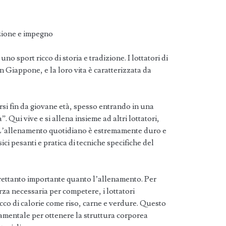
izione e impegno
no sport ricco di storia e tradizione. I lottatori di
in Giappone, e la loro vita è caratterizzata da
rsi fin da giovane età, spesso entrando in una
 Qui vive e si allena insieme ad altri lottatori,
. L’allenamento quotidiano è estremamente duro e
sici pesanti e pratica di tecniche specifiche del
ltrettanto importante quanto l’allenamento. Per
za necessaria per competere, i lottatori
cco di calorie come riso, carne e verdure. Questo
amentale per ottenere la struttura corporea