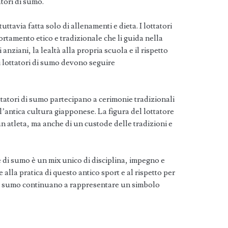
atori di sumo.
uttavia fatta solo di allenamenti e dieta. I lottatori
rtamento etico e tradizionale che li guida nella
i anziani, la lealtà alla propria scuola e il rispetto
i lottatori di sumo devono seguire
ottatori di sumo partecipano a cerimonie tradizionali
l’antica cultura giapponese. La figura del lottatore
n atleta, ma anche di un custode delle tradizioni e
re di sumo è un mix unico di disciplina, impegno e
 alla pratica di questo antico sport e al rispetto per
i di sumo continuano a rappresentare un simbolo