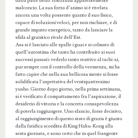
dalla parte dello Yokozuna apparentemente
malconcio. La sua forza d’animo si è rivelata
ancora una volta possente quanto il suo fisico,
capace di soluzioni veloci, per non rischiare, e di
grande impatto energetico, tanto da lanciare la
sfida al granitico rivale dell’Est.
Asa si è lasciato alle spalle i guai e si colmato di
quell’autostima che tanto ha contribuito ai suoi
successi passati: vederlo tanto reattivo al tachi-ai,
pur sempre con il controllo della veemenza, mi ha
fatto capire che nella sua bellicosa mente si fosse
solidificata l’aspettativa del ventiquattresimo
yusho. Giorno dopo giorno, nella prima settimana,
si è verificato il compattamento fra l’aspirazione, il
desiderio di vittoria e la concreta consapevolezza
di poterla raggiungere. Uno slancio, forse decisivo,
al raggiungimento di questo stato di grazia è giunto
dalla fatidica sconfitta di King Haku-Kong alla
sesta giornata, e sono certo che in quel frangente