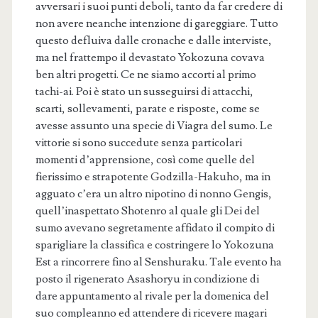
avversari i suoi punti deboli, tanto da far credere di
non avere neanche intenzione di gareggiare. Tutto
questo defluiva dalle cronache e dalle interviste,
ma nel frattempo il devastato Yokozuna covava
ben altri progetti. Ce ne siamo accorti al primo
tachi-ai. Poi è stato un susseguirsi di attacchi,
scarti, sollevamenti, parate e risposte, come se
avesse assunto una specie di Viagra del sumo. Le
vittorie si sono succedute senza particolari
momenti d’apprensione, così come quelle del
fierissimo e strapotente Godzilla-Hakuho, ma in
agguato c’era un altro nipotino di nonno Gengis,
quell’inaspettato Shotenro al quale gli Dei del
sumo avevano segretamente affidato il compito di
sparigliare la classifica e costringere lo Yokozuna
Est a rincorrere fino al Senshuraku. Tale evento ha
posto il rigenerato Asashoryu in condizione di
dare appuntamento al rivale per la domenica del
suo compleanno ed attendere di ricevere magari