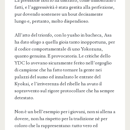
La pressione non lo ha distratto, come dimostrano i
fatti, e l’aggressività è stata gestita alla perfezione,
pur dovendo sostenere un bout decisamente
lungo e, pertanto, molto dispendioso.
All’atto del trionfo, con lo yusho in bacheca, Asa
ha dato sfogo a quella gioia tanto inopportuna, per
il codice comportamentale di uno Yokozuna,
quanto genuina. E provocatoria. Le critiche dello
YDC lo avevano sicuramente ferito nell’orgoglio
di campione che ha fatto tornare la gente nei
palazzi del sumo ed innalzato le entrate del
Kyokai, e l’irriverenza del ribelle ha avuto il
sopravvento sul rigore protocollare che ha sempre
detestato.
Non è un bell’esempio per i giovani, non si allena a
dovere, non ha rispetto per la tradizione nè per
coloro che la rappresentano: tutto vero ed