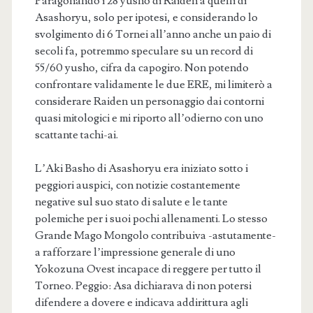
Paragonando i 28 yusho di Raiden a quelli di
Asashoryu, solo per ipotesi, e considerando lo
svolgimento di 6 Tornei all’anno anche un paio di
secoli fa, potremmo speculare su un record di
55/60 yusho, cifra da capogiro. Non potendo
confrontare validamente le due ERE, mi limiterò a
considerare Raiden un personaggio dai contorni
quasi mitologici e mi riporto all’odierno con uno
scattante tachi-ai.
L’Aki Basho di Asashoryu era iniziato sotto i
peggiori auspici, con notizie costantemente
negative sul suo stato di salute e le tante
polemiche per i suoi pochi allenamenti. Lo stesso
Grande Mago Mongolo contribuiva -astutamente-
a rafforzare l’impressione generale di uno
Yokozuna Ovest incapace di reggere per tutto il
Torneo. Peggio: Asa dichiarava di non potersi
difendere a dovere e indicava addirittura agli