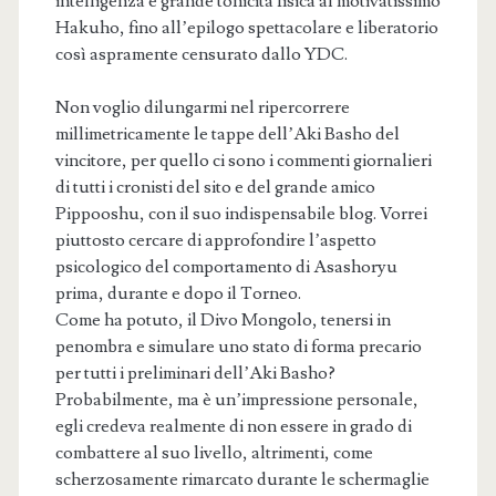
intelligenza e grande tonicità fisica al motivatissimo
Hakuho, fino all’epilogo spettacolare e liberatorio
così aspramente censurato dallo YDC.
Non voglio dilungarmi nel ripercorrere
millimetricamente le tappe dell’Aki Basho del
vincitore, per quello ci sono i commenti giornalieri
di tutti i cronisti del sito e del grande amico
Pippooshu, con il suo indispensabile blog. Vorrei
piuttosto cercare di approfondire l’aspetto
psicologico del comportamento di Asashoryu
prima, durante e dopo il Torneo.
Come ha potuto, il Divo Mongolo, tenersi in
penombra e simulare uno stato di forma precario
per tutti i preliminari dell’Aki Basho?
Probabilmente, ma è un’impressione personale,
egli credeva realmente di non essere in grado di
combattere al suo livello, altrimenti, come
scherzosamente rimarcato durante le schermaglie