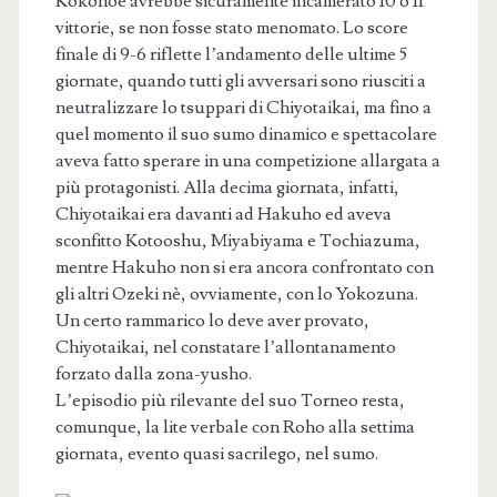
Kokonoe avrebbe sicuramente incamerato 10 o 11
vittorie, se non fosse stato menomato. Lo score
finale di 9-6 riflette l’andamento delle ultime 5
giornate, quando tutti gli avversari sono riusciti a
neutralizzare lo tsuppari di Chiyotaikai, ma fino a
quel momento il suo sumo dinamico e spettacolare
aveva fatto sperare in una competizione allargata a
più protagonisti. Alla decima giornata, infatti,
Chiyotaikai era davanti ad Hakuho ed aveva
sconfitto Kotooshu, Miyabiyama e Tochiazuma,
mentre Hakuho non si era ancora confrontato con
gli altri Ozeki nè, ovviamente, con lo Yokozuna.
Un certo rammarico lo deve aver provato,
Chiyotaikai, nel constatare l’allontanamento
forzato dalla zona-yusho.
L’episodio più rilevante del suo Torneo resta,
comunque, la lite verbale con Roho alla settima
giornata, evento quasi sacrilego, nel sumo.