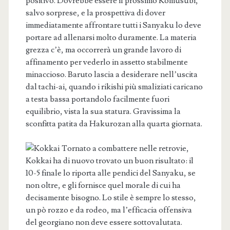
positivo. Dovrebbe essere il prossimo Komusubi,
salvo sorprese, e la prospettiva di dover
immediatamente affrontare tutti i Sanyaku lo deve
portare ad allenarsi molto duramente. La materia
grezza c’è, ma occorrerà un grande lavoro di
affinamento per vederlo in assetto stabilmente
minaccioso. Baruto lascia a desiderare nell’uscita
dal tachi-ai, quando i rikishi più smaliziati caricano
a testa bassa portandolo facilmente fuori
equilibrio, vista la sua statura. Gravissima la
sconfitta patita da Hakurozan alla quarta giornata.
Tornato a combattere nelle retrovie,
Kokkai ha di nuovo trovato un buon risultato: il
10-5 finale lo riporta alle pendici del Sanyaku, se
non oltre, e gli fornisce quel morale di cui ha
decisamente bisogno. Lo stile è sempre lo stesso,
un pò rozzo e da rodeo, ma l’efficacia offensiva
del georgiano non deve essere sottovalutata.