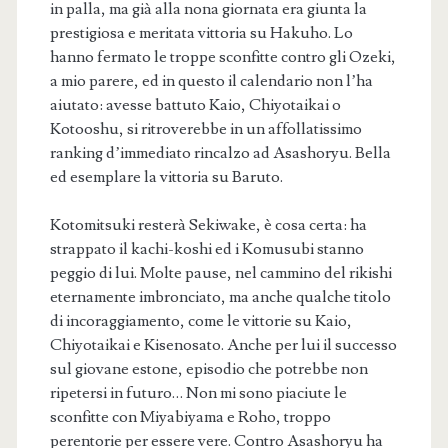
in palla, ma già alla nona giornata era giunta la
prestigiosa e meritata vittoria su Hakuho. Lo
hanno fermato le troppe sconfitte contro gli Ozeki,
a mio parere, ed in questo il calendario non l’ha
aiutato: avesse battuto Kaio, Chiyotaikai o
Kotooshu, si ritroverebbe in un affollatissimo
ranking d’immediato rincalzo ad Asashoryu. Bella
ed esemplare la vittoria su Baruto.
Kotomitsuki resterà Sekiwake, è cosa certa: ha
strappato il kachi-koshi ed i Komusubi stanno
peggio di lui. Molte pause, nel cammino del rikishi
eternamente imbronciato, ma anche qualche titolo
di incoraggiamento, come le vittorie su Kaio,
Chiyotaikai e Kisenosato. Anche per lui il successo
sul giovane estone, episodio che potrebbe non
ripetersi in futuro… Non mi sono piaciute le
sconfitte con Miyabiyama e Roho, troppo
perentorie per essere vere. Contro Asashoryu ha