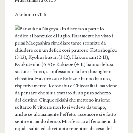
Musashimaru 6/12 5
Akebono 6/11 6
Un discorso a parte lo
dedico al banzuke di luglio. Raramente ho visto i
primi Maegashira rimediare tante sconfitte da
chiudere con un deficit così pauroso. Kotoshogiku
(3-12), Kyokushuzan (3-12), Hakurozan (2-13),
Kyokutenho (6-9) e Kakizoe (4-11) hanno deluso
su tutti i fronti, sconfessando la loro lusinghiera
classifica. Hakurozan e Kakizoe hanno battuto,
rispettivamente, Kotooshu e Chiyotaikai, ma viene
da pensare che si sia trattato di un puro scherzo
del destino. Cinque rikishi che mettono insieme
soltanto 18 vittorie non lo si vedeva da tempo,
anche se ultimamente l’effetto ascensore si è fatto
sentire in modo deciso. Mi riferisco al fenomeno di
rapida salita ed altrettanto repentina discesa del