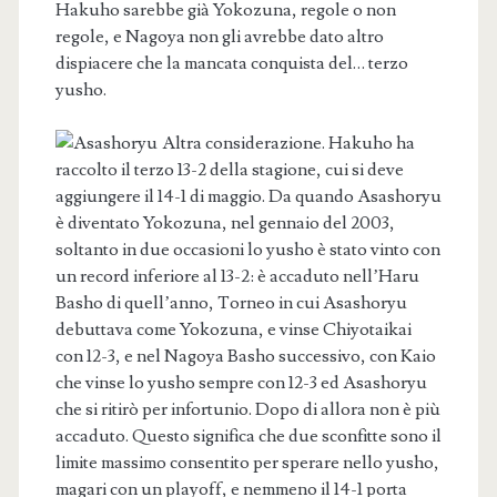
Hakuho sarebbe già Yokozuna, regole o non
regole, e Nagoya non gli avrebbe dato altro
dispiacere che la mancata conquista del… terzo
yusho.
Altra considerazione. Hakuho ha
raccolto il terzo 13-2 della stagione, cui si deve
aggiungere il 14-1 di maggio. Da quando Asashoryu
è diventato Yokozuna, nel gennaio del 2003,
soltanto in due occasioni lo yusho è stato vinto con
un record inferiore al 13-2: è accaduto nell’Haru
Basho di quell’anno, Torneo in cui Asashoryu
debuttava come Yokozuna, e vinse Chiyotaikai
con 12-3, e nel Nagoya Basho successivo, con Kaio
che vinse lo yusho sempre con 12-3 ed Asashoryu
che si ritirò per infortunio. Dopo di allora non è più
accaduto. Questo significa che due sconfitte sono il
limite massimo consentito per sperare nello yusho,
magari con un playoff, e nemmeno il 14-1 porta