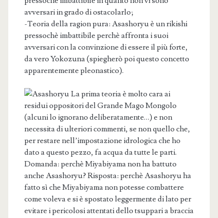
pressochè imbattibile in quanto non vi sono
avversari in grado di ostacolarlo;
-Teoria della ragion pura: Asashoryu è un rikishi
pressochè imbattibile perchè affronta i suoi
avversari con la convinzione di essere il più forte,
da vero Yokozuna (spiegherò poi questo concetto
apparentemente pleonastico).
La prima teoria è molto cara ai
residui oppositori del Grande Mago Mongolo
(alcuni lo ignorano deliberatamente…) e non
necessita di ulteriori commenti, se non quello che,
per restare nell’impostazione idrologica che ho
dato a questo pezzo, fa acqua da tutte le parti.
Domanda: perchè Miyabiyama non ha battuto
anche Asashoryu? Risposta: perchè Asashoryu ha
fatto sì che Miyabiyama non potesse combattere
come voleva e si è spostato leggermente di lato per
evitare i pericolosi attentati dello tsuppari a braccia