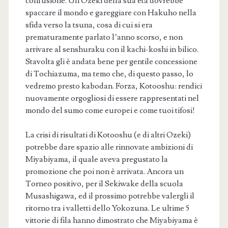
confusione. Un Ozeki della sua età dovrebbe
spaccare il mondo e gareggiare con Hakuho nella
sfida verso la tsuna, cosa di cui si era
prematuramente parlato l’anno scorso, e non
arrivare al senshuraku con il kachi-koshi in bilico.
Stavolta gli è andata bene per gentile concessione
di Tochiazuma, ma temo che, di questo passo, lo
vedremo presto kabodan. Forza, Kotooshu: rendici
nuovamente orgogliosi di essere rappresentati nel
mondo del sumo come europei e come tuoi tifosi!
La crisi di risultati di Kotooshu (e di altri Ozeki)
potrebbe dare spazio alle rinnovate ambizioni di
Miyabiyama, il quale aveva pregustato la
promozione che poi non è arrivata. Ancora un
Torneo positivo, per il Sekiwake della scuola
Musashigawa, ed il prossimo potrebbe valergli il
ritorno tra i valletti dello Yokozuna. Le ultime 5
vittorie di fila hanno dimostrato che Miyabiyama è