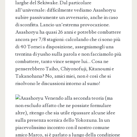
larghe del Sekiwake. Dal particolare
all’universale: difficilmente vediamo Asashoryu
subire passivamente un avversario, anche in caso
di sconfitta. Lancio un’estrema provocazione.
Asashoryu ha quasi 26 anni e potrebbe combattere
ancora per 7/8 stagioni: calcolando che ci sono più
di 40 Tornei a disposizione, assegniamogli una
trentina di yusho sulla parola e non facciamolo più
combattere, tanto vince sempre lui… Cosa ne
penserebbero Taiho, Chiyonofuji, Kitanoumi e
Takanohana? No, amici miei, non è così che si
risolvono le discussioni intorno al sumo!
Venendo alla seconda teoria (ma
non escludo affatto che ne possiate formulare
altre), ritengo che sia utile ripassare alcune idee
sulla presenza scenica dello Yokozuna. In un
piacevolissimo incontro con il nostro comune
amico Marco, si è parlato a lungo della condizione