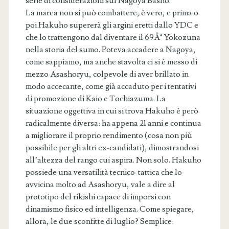
serie di considerazioni sul Nagoya Basho.
La marea non si può combattere, è vero, e prima o
poi Hakuho supererà gli argini eretti dallo YDC e
che lo trattengono dal diventare il 69Â° Yokozuna
nella storia del sumo. Poteva accadere a Nagoya,
come sappiamo, ma anche stavolta ci si è messo di
mezzo Asashoryu, colpevole di aver brillato in
modo accecante, come già accaduto per i tentativi
di promozione di Kaio e Tochiazuma. La
situazione oggettiva in cui si trova Hakuho è però
radicalmente diversa: ha appena 21 anni e continua
a migliorare il proprio rendimento (cosa non più
possibile per gli altri ex-candidati), dimostrandosi
all’altezza del rango cui aspira. Non solo. Hakuho
possiede una versatilità tecnico-tattica che lo
avvicina molto ad Asashoryu, vale a dire al
prototipo del rikishi capace di imporsi con
dinamismo fisico ed intelligenza. Come spiegare,
allora, le due sconfitte di luglio? Semplice: